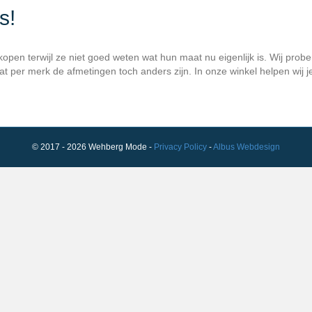
s!
 kopen terwijl ze niet goed weten wat hun maat nu eigenlijk is. Wij pro
dat per merk de afmetingen toch anders zijn. In onze winkel helpen wij
© 2017 - 2026 Wehberg Mode -
Privacy Policy
-
Albus Webdesign